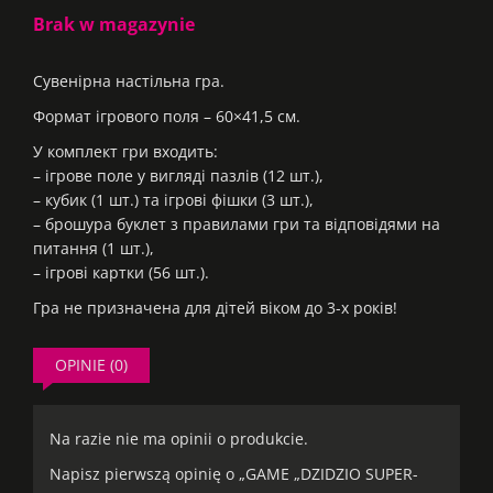
Brak w magazynie
Сувенірна настільна гра.
Формат ігрового поля – 60×41,5 см.
У комплект гри входить:
– ігрове поле у вигляді пазлів (12 шт.),
– кубик (1 шт.) та ігрові фішки (3 шт.),
– брошура буклет з правилами гри та відповідями на
питання (1 шт.),
– ігрові картки (56 шт.).
Гра не призначена для дітей віком до 3-х років!
OPINIE (0)
Na razie nie ma opinii o produkcie.
Napisz pierwszą opinię o „GAME „DZIDZIO SUPER-