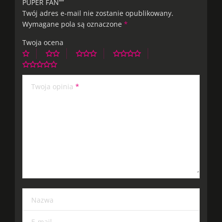
PUPER FAN””
Twój adres e-mail nie zostanie opublikowany.
Wymagane pola są oznaczone
*
Twoja ocena
Twoja opinia
*
Nazwa
E-mail