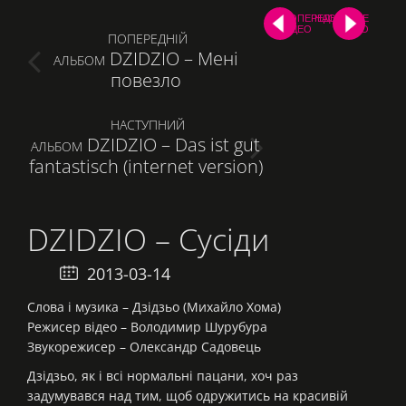
ПОПЕРЕДНЄ
НАСТУПНЕ
ВІДЕО
ВІДЕО
Post
ПОПЕРЕДНІЙ
DZIDZIO – Мені
PREVIOUS
АЛЬБОМ
navigation
повезло
POST:
НАСТУПНИЙ
DZIDZIO – Das ist gut
NEXT
АЛЬБОМ
fantastisch (internet version)
POST:
DZIDZIO – Сусіди
2013-03-14 08:06:52
Слова і музика – Дзідзьо (Михайло Хома)
Режисер відео – Володимир Шурубура
Звукорежисер – Олександр Садовець
Дзідзьо, як і всі нормальні пацани, хоч раз
задумувався над тим, щоб одружитись на красивій