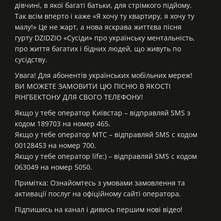
дівчині, в якої багаті батьки, для стрімкого підйому.
Так всім вперто і каже «Я хочу ту квартиру, я хочу ту
малу!» Це не жарт, а нова яскрава життєва пісня
гурту DZIDZIO «Сусіди» про українську ментальність,
про життя багатих і бідних людей, що живуть по
сусідству.
Увага! Для абонентів українських мобільних мереж!
ВИ МОЖЕТЕ ЗАМОВИТИ ЦЮ ПІСНЮ В ЯКОСТІ
РІНГБЕКТОНУ ДЛЯ СВОГО ТЕЛЕФОНУ!
Якщо у тебе оператор Київстар – відправляй SMS з
кодом 189703 на номер 465.
Якщо у тебе оператор МТС – відправляй SMS с кодом
00128453 на номер 700.
Якщо у тебе оператор life:) – відправляй SMS с кодом
063049 на номер 5050.
Примітка: Ознайомтесь з умовами замовлення та
активації послуг на офіційному сайті оператора.
Підпишись на канал і дивись першим нові відео!