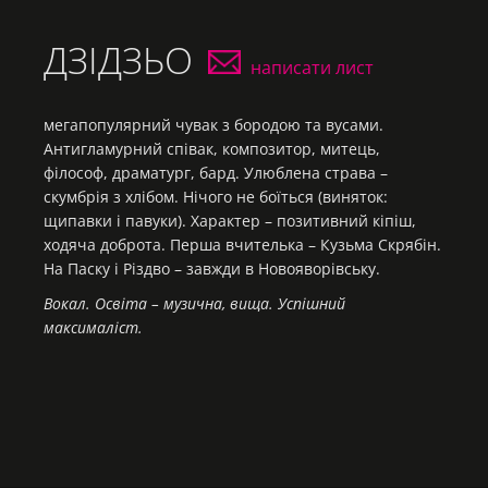
ДЗІДЗЬО
написати лист
мегапопулярний чувак з бородою та вусами.
Антигламурний співак, композитор, митець,
філософ, драматург, бард. Улюблена страва –
скумбрія з хлібом. Нічого не боїться (виняток:
щипавки і павуки). Характер – позитивний кіпіш,
ходяча доброта. Перша вчителька – Кузьма Скрябін.
На Паску і Різдво – завжди в Новояворівську.
Вокал. Освіта – музична, вища. Успішний
максималіст.