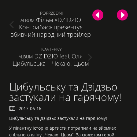
Post
POPRZEDNI
Фільм «DZIDZIO
PREVIOUS
ALBUM
navigation
Контрабас» презентує
POST:
вбивчий народний трейлер
NASTĘPNY
DZIDZIO feat Оля
NEXT
ALBUM
Цибульська – Чекаю. Цьом
POST:
Цибульську та Дзідзьо
застукали на гарячому!
2017-06-16
Цибульську та Дзідзьо застукали на гарячому!
У пікантну історію артисти потрапили на зйомках
спільного кліпу „Чекаю. Цьом”. За сюжетом герой