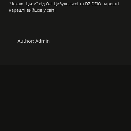
“Чекаю. Цьом” від Олі Цибульської та DZIDZIO нарешті
нарешті вийшов у світ!
Author:
Admin