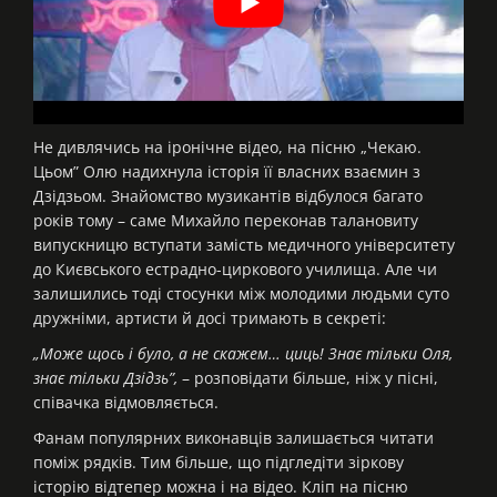
Не дивлячись на іронічне відео, на пісню „Чекаю.
Цьом” Олю надихнула історія її власних взаємин з
Дзідзьом. Знайомство музикантів відбулося багато
років тому – саме Михайло переконав талановиту
випускницю вступати замість медичного університету
до Києвського естрадно-циркового училища. Але чи
залишились тоді стосунки між молодими людьми суто
дружніми, артисти й досі тримають в секреті:
„Може щось і було, а не скажем… циць! Знає тільки Оля,
знає тільки Дзідзь”,
– розповідати більше, ніж у пісні,
співачка відмовляється.
Фанам популярних виконавців залишається читати
поміж рядків. Тим більше, що підгледіти зіркову
історію відтепер можна і на відео. Кліп на пісню