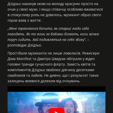
Дзідзьо накинув оком на молоду красуню просто на
очах у своєї музи. І якщо співачці особливо вживатися
в спокусливу роль не довелось, музикант образ свого
героя взяв з життя:
„Мені траплялося бачити, як старші люди себе
поводять. Як то вони за бабами бігають, коли жінка
поруч сидить. Хай подивляться на себе збоку”,
–
розповідає Дзідзьо.
Простібали музиканти не лише ловеласів. Режисери
Діма Manifest та Дмитро Шмурак обіграли у відео
головні тренди сучасного флірту. Замість квітів та
компліментів Дзідзьо зваблює дівчину десятками
смайликів та лайків. Не дивно, що і результат таких
залицянь виявися далеким від очікувань.