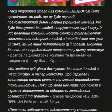
«Така ініціатива стала для команди DZIDZIOFILM дуже
органічною, ми раді, що це буде перший
повнометражний фільм і перша українська комедія, яка
буде доступною для людей з порушеннями зору і слуху. У
нас половина команди носить окуляри, тому відчуття
спільності та підтримки людей з інвалідністю нам усім
близьке. Ми не лише підтримуємо цей проект, знаковий
для нас, але і продовжимо працювати у цьому напрямку»
– розповіла директорка компанії та виконавчий
продюсер фільму Діана Юраш.
«Ми зробили цей фільм доступним для тисячі людей з
інвалідністю. А тепер необхідно, щоб держава і
кінотеатри почали реальне та масове впровадження
такої ініціативи. Поки що мова йде лише про покази в
окремих кінотеатрах за підтримки громадських
організацій та грантів»
– сказав продюсер «DZIDZIO
ПЕРШИЙ РАЗ» Анатолій Безух.
«Практика забезпечення відеоконтенту спеціальним