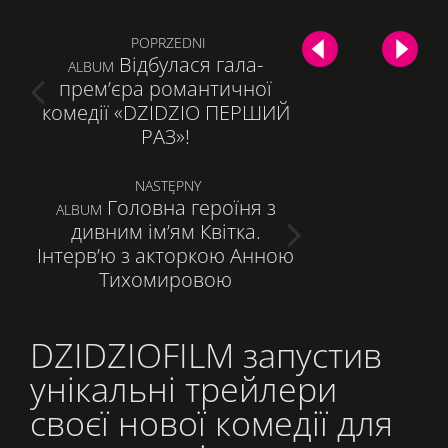
Post
POPRZEDNI
Відбулася гала-
PREVIOUS
ALBUM
navigation
прем’єра романтичної
POST:
комедії «DZIDZIO ПЕРШИЙ
РАЗ»!
NASTĘPNY
Головна героїня з
NEXT
ALBUM
дивним ім’ям Квітка.
POST:
Інтерв’ю з акторкою Анною
Тихомировою
DZIDZIOFILM запустив
унікальні трейлери
своєї нової комедії для