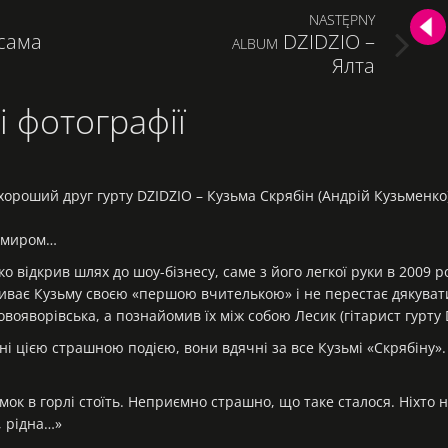
NASTĘPNY
-сама
DZIDZIO –
NEXT
ALBUM
Ялта
POST:
і фотографії
хороший друг гурту DZIDZIO – Кузьма Скрябін (Андрій Кузьменко
з миром…
о відкрив шлях до шоу-бізнесу, саме з його легкої руки в 2009 р
зиває Кузьму своєю «першою вчителькою» і не перестає дякувати
овояворівська, а познайомив їх між собою Лесик (гітарист гурту 
ні цією страшною подією, вони вдячні за все Кузьмі «Скрябіну».
мок в горлі стоїть. Неприємно страшно, що таке сталося. Ніхто 
 рідна…»