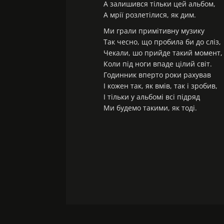
А залишився тільки цей альбом,
А мрії розлетілися, як дим.
Ми грали примітивну музику
Так чесно, що пробила би до сліз,
Чекали, шо прийде такий момент,
Коли під ноги впаде цілий світ.
Годинник вперто роки рахував
І кожен так, як вмів, так і зробив,
І тільки у альбомі всі підряд
Ми будемо такими, як тоді.