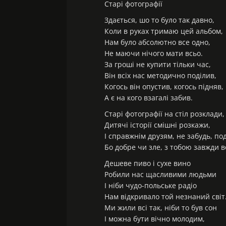
Старі фотографії
Здається, шо то було так давно,
Коли в руках тримаю цей альбом,
Нам було абсолютно все одно,
Не маючи нічого мати всьо.
За гроші не купити тільки час,
Він всіх нас методично поділив,
Когось він опустив, когось підняв,
А є на кого взагалі забив.
Старі фотографії на стіл розклади,
Дитячі історії смішні розкажи,
І справжнім друзям, не забудь, по
Бо добре чи зле, з тобою завжди в
Дешеве пиво і сухе вино
Робили нас щасливими людьми
І ніби чудо-польське радіо
Нам відкривало той незнаний світ
Ми жили всі так, ніби то був сон
І можна бути вічно молодим,