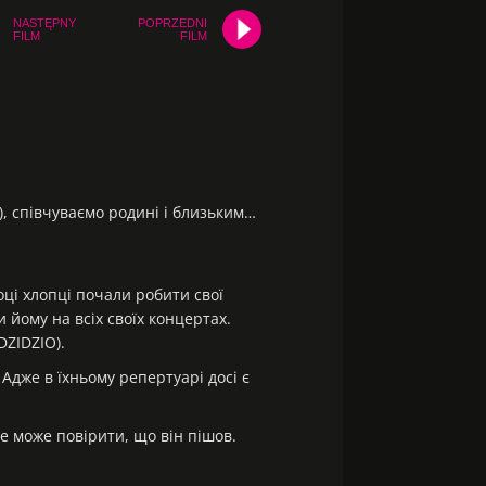
NASTĘPNY
POPRZEDNI
FILM
FILM
), співчуваємо родині і близьким…
оці хлопці почали робити свої
 йому на всіх своїх концертах.
DZIDZIO).
 Адже в їхньому репертуарі досі є
не може повірити, що він пішов.