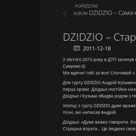
Post
POPRZEDNI
DZIDZIO – Сама
PREVIOUS
ALBUM
navigation
POST:
DZIDZIO – Стар
2011-12-18 16:53:41
2 лютого 2015 року в ДТП загинув 
Сумуємо (((
Ми вдячні тобі за все! Спочивай 
Для гурту DZIDZIO Андрій Кузьменк
перші кроки. Дзідзьо постійно на
Дзідзьо і Кузьма обидва родом з Н
Хлопці з гурту DZIDZIO дуже враже
пісні, які написав Андрій.
Дзідзьо: «Дуже важко говорити. Ко
Страшна втрата… Це людина своя,