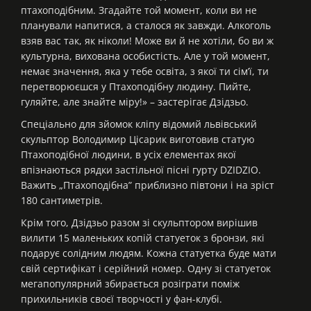
птахоподібним. Згадайте той момент, коли ви не
планували напитися, а сталося як завжди. Алкоголь
взяв вас так, як ніколи! Може ви й не хотіли, бо ви ж
культурна, вихована особистість. Але у той момент,
немає значення, яка у тебе освіта, з якої ти сім’ї, ти
перетворюєшся у Птахоподібну людину. Пийте,
гуляйте, але знайте міру!» – застерігає Дзідзьо.
Спеціально для зйомок кліпу відомий львівський
скульптор Володимир Цісарик виготовив статую
Птахоподібної людини, в усіх елементах якої
впізнаються рядки застільної пісні гурту DZIDZIO.
Важить „Птахоподібна” приблизно півтони і на зріст
180 сантиметрів.
Крім того, Дзідзьо разом зі скульптором вирішив
вилити 15 маленьких копій статуеток з бронзи, які
подарує солідним людям. Кожна статуетка буде мати
свій сертифікат і серійний номер. Одну зі статуеток
мегапопулярний збирається розіграти поміж
прихильників своєї творчості у фан-клубі.