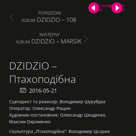
NASTĘPNY
POPRZEDNI
FILM
FILM
Post
POPRZEDNI
DZIDZIO – 108
PREVIOUS
ALBUM
navigation
POST:
NASTĘPNY
DZIDZIO – MARSIK
NEXT
ALBUM
POST:
DZIDZIO –
Птахоподібна
2016-05-21 08:20:12
Сценарист та режисер: Володимир Шурубура
Оператор: Олександр Рощин
Художник-постановник: Олександр Шкоденко,
Максим Охрименко
Скульптура „Птахоподібна”: Володимир Цісарик