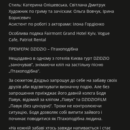
Стиль: Катерина Олішевська, Світлана Дмитрук
Художник по гриму та зачіскам: Ольга Вовчук, Ірина
Борисевич
Асистент по роботі з акторами: Ілона Гордієнко
Особлива подяка Fairmont Grand Hotel Kyiv, Vogue
Cafe, Patriot Rental
ПРЕМ’ЄРА! DZIDZIO – Птахоподібна
Нещодавно в одному з готелів Києва гурт DZIDZIO
„заночував”, знімаючи кліп на застільну пісню
„Птахоподібна”.
За сюжетом Дзідзьо запрошує до себе на забаву своїх
друзів аби відсвяткувати визначну подію. Але без
запрошення приїжджає його давній колєга Бодя
Павук, відомий за кліпом „Павук” та DZIDZIOFILM
„Павук (без цензури)”. Трохи не контролюючи
ситуацію, Бодя дозволяє собі випити зайвого і
починає поводитися як Птахоподібна людина.
«На кожній забаві хтось завжди напивається і стає