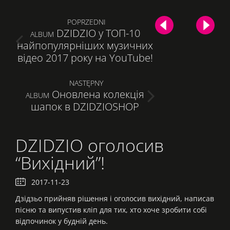
Post
POPRZEDNI
DZIDZIO у ТОП-10
PREVIOUS
ALBUM
navigation
найпопулярніших музичних
POST:
відео 2017 року на YouTube!
NASTĘPNY
Оновлена колекція
NEXT
ALBUM
шапок в DZIDZIOSHOP
POST:
DZIDZIO оголосив
“Вихідний”!
2017-11-23
Дзідзьо прийняв рішення і оголосив вихідний, написав
пісню та випустив кліп для тих, хто хоче зробити собі
відпочинок у будній день.