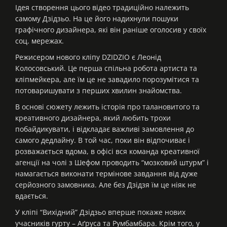
Ідея створення цього відео традиційно належить
самому Дзідзьо. На це його надихнули пошуки
графічного дизайнера, які він раніше оголосив у своїх
соц. мережах.
Режисером нового кліпу DZIDZIO є Леонід
Колосовський. Це перша спільна робота артиста та
кліпмейкера, але їм це не завадило порозумітися та
потоваришувати з перших хвилин знайомства.
В основі сюжету лежить історія про талановитого та
креативного дизайнера, який любить трохи
побайдикувати, і відкладає важливі замовлення до
самого дедлайну. В той час, поки він відпочиває і
розважається вдома, в офісі вся команда креативної
агенції на чолі з Шефом проводить “мозковий штурм” і
намагається виконати термінове завдання від дуже
серйозного замовника. Але без Дзідзя їм це ніяк не
вдається.
У кліпі “Вихідний” Дзідзьо вперше покаже нових
учасників гурту – Аґруса та Румбамбара. Крім того, у