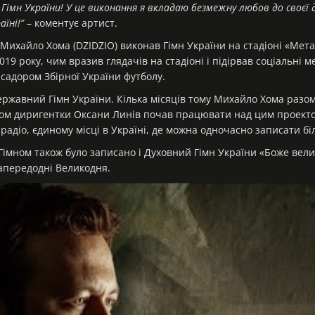
Гімн України! У це виконання я вкладаю безмежну любов до своєї 
аїні!”
– коментує артист.
хайло Хома (DZIDZIO) виконав Гімн України на стадіоні «Мета
019 року, чим вразив глядачів на стадіоні і підірвав соціальні 
садором Збірної України футболу.
ержавний Гімн України. Кілька місяців тому Михайло Хома раз
вом диригентки Оксани Линів почав працювати над цим проектом
радіо, єдиному місці в Україні, де можна одночасно записати біл
імном також було записано і Духовний Гімн України «Боже вели
напередодні Великодня.