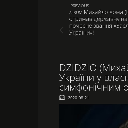
Навигация
PREVIOUS
Михайло Хома (
ПРЕДЫДУЩАЯ
ALBUM
по
отримав державну на
ЗАПИСЬ:
почесне звання «Зас
записям
України»!
DZIDZIO (Миха
України у вла
симфонічним 
2020-08-21