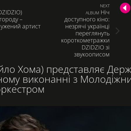
NEXT
DZIDZIO)
Ніч
СЛЕДУЮЩАЯ
ALBUM
городу –
доступного кіно:
ЗАПИСЬ:
лужений артист
незрячі українці
переглянуть
короткометражки
DZIDZIO зі
звукоописом
йло Хома) представляє Дер
сному виконанні з Молодіжн
оркестром