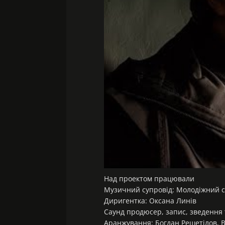
Над проектом працювали
Музичний супровід: Молодіжний 
Диригентка: Оксана Линів
Саунд продюсер, запис, зведення т
Аранжування: Богдан Решетілов, Ві