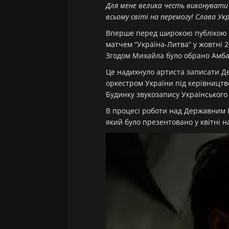
Для мене велика честь виконувати 
всьому світі на перемогу! Слава Укр
Вперше перед широкою публікою Ми
матчем “Україна-Литва” у жовтні 2
Згодом Михайла було обрано Амба
Це надихнуло артиста записати Д
оркестром України під керівницт
Будинку звукозапису Українського 
В
процесі роботи над Державним Г
який було презентовано у квітні 