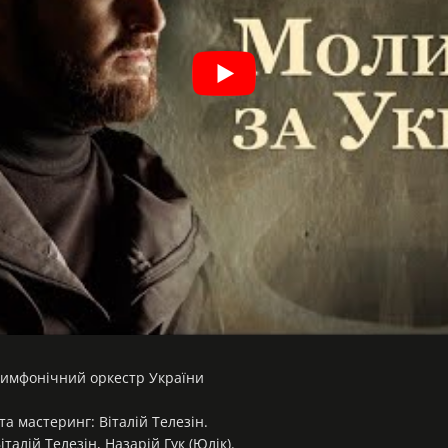
симфонічний оркестр України
а мастеринг: Віталій Телезін.
талій Телезін, Назарій Гук (Юлік).