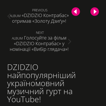
Навигация
PREVIOUS
«DZIDZIO Контрабас»
ПРЕДЫДУЩАЯ
ALBUM
по
отримав «Золоту Дзиґу»!
ЗАПИСЬ:
записям
NEXT
Голосуйте за фільм
СЛЕДУЮЩАЯ
ALBUM
«DZIDZIO Контрабас» у
ЗАПИСЬ:
номінації «Вибір глядача»!
DZIDZIO
найпопулярніший
україномовний
музичний гурт на
YouTube!