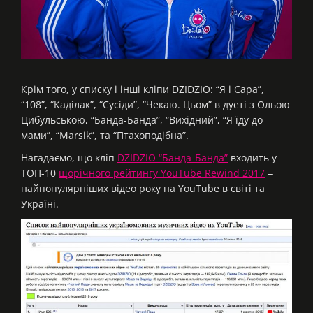
Крім того, у списку і інші кліпи DZIDZIO: “Я і Сара”,
“108”, “Каділак”, “Сусіди”, “Чекаю. Цьом” в дуеті з Ольою
Цибульською, “Банда-Банда”, “Вихідний”, “Я їду до
мами”, “Marsik”, та “Птахоподібна”.
Нагадаємо, що кліп
DZIDZIO “Банда-Банда”
входить у
ТОП-10
щорічного рейтингу YouTube Rewind 2017
‒
найпопулярніших відео року на YouTube в світі та
Україні.