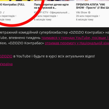
метражний комедійний суперблокбастер «DZIDZIO Контрабас» наб
uTube, впевнено тиждень
тримався у трендах YouTube, посівши 1
ією, «DZIDZIO Контрабас»
отримав перемогу у Національній кін
DZIDZIO
в YouTube і будьте в курсі всіх актуальних відео!
 Україна