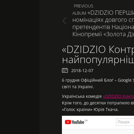
Навигация
PREVIOUS
«DZIDZIO ПЕРШИ
ПРЕДЫДУЩАЯ
ALBUM
по
номінаціях довгого с
ЗАПИСЬ:
претендентів Націон
записям
Кінопремії «Золота Дз
«DZIDZIO Контр
найпопулярніши
2018-12-07
6 грудня Oфіційний Блоґ – Google
світі та Україні.
Українська комедія
«DZIDZIO Конт
Крім того, до десятки потрапило 
«Голос країни» Юрія Ткача.