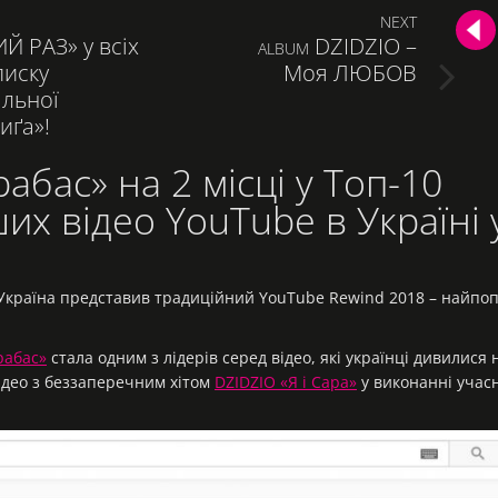
NEXT
Й РАЗ» у всіх
DZIDZIO –
СЛЕДУЮЩАЯ
ALBUM
писку
Моя ЛЮБОВ
ЗАПИСЬ:
альної
иґа»!
абас» на 2 місці у Топ-10
х відео YouTube в Україні у
 Україна представив традиційний YouTube Rewind 2018 – найпоп
рабас»
стала одним з лідерів серед відео, які українці дивилися 
відео з беззаперечним хітом
DZIDZIO «Я і Сара»
у виконанні учас