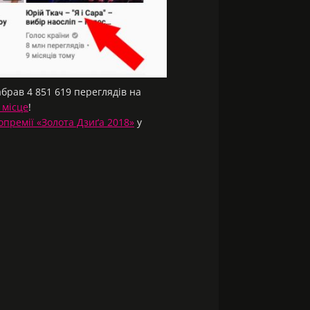
рав 4 851 619 переглядів на
 місце
!
опремії «Золота Дзиґа 2018»
у